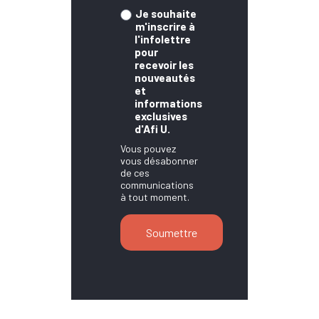
Je souhaite
m'inscrire à
l'infolettre
pour
recevoir les
nouveautés
et
informations
exclusives
d'Afi U.
Vous pouvez
vous désabonner
de ces
communications
à tout moment.