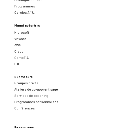
Programmes
Cercles Afi U.
Manufacturiers
Microsoft
VMware
AWS
Cisco
CompTIA
ITIL
Sur mesure
Groupes privés
Ateliers de co-apprentisage
Services de coaching
Programmes personnalisés
Conférences
Ressources